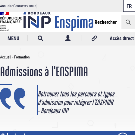
Panneau de gestion des cookies
Aller
Annuaire
Contactez-nous
au
Header
contenu
principal
Rechercher
MENU
Accès direct
Accueil
Formation
Fil
Admissions à l'ENSPIMA
d'Ariane
Retrouvez tous les parcours et types
d'admission pour intégrer l'ENSPIMA
- Bordeaux INP