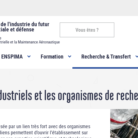
de l'industrie du futur
tiale et défense
Vous êtes ?
e
trielle et la Maintenance Aéronautique
Vous
ENSPIMA
Formation
Recherche & Transfert
êtes
-
ENSPIMA
ndustriels et les organismes de rech
sée par un lien très fort avec des organismes
iens permettent d’ouvrir l’établissement sur