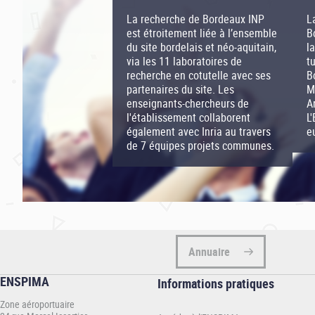
La recherche de Bordeaux INP
L
est étroitement liée à l’ensemble
B
du site bordelais et néo-aquitain,
l
via les 11 laboratoires de
t
recherche en cotutelle avec ses
B
partenaires du site. Les
M
enseignants-chercheurs de
A
l'établissement collaborent
L
également avec Inria au travers
e
de 7 équipes projets communes.
Annuaire
ENSPIMA
Informations
Informations pratiques
pratiques
Zone aéroportuaire
-