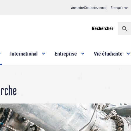
Annuaire
Contactez-nous
Français
Header
Rechercher
International
Entreprise
Vie étudiante
erche