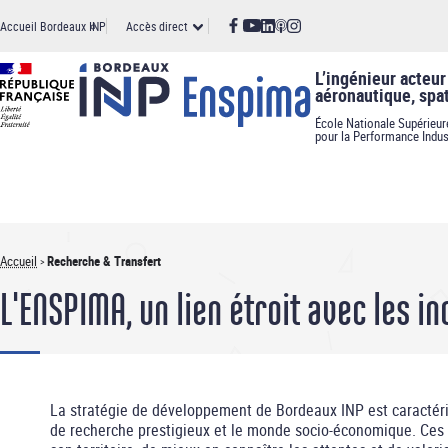
Panneau de gestion des cookies
Aller
Accès
Accueil Bordeaux INP
Accès direct
au
contenu
principal
direct
L’ingénieur acteur 
aéronautique, spa
École Nationale Supérieur
pour la Performance Indus
Accueil
Recherche & Transfert
Fil
L'ENSPIMA, un lien étroit avec les i
d'Ariane
La stratégie de développement de Bordeaux INP est caractéri
de recherche prestigieux et le monde socio-économique. Ces l